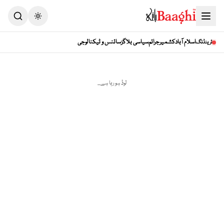
Toggle theme
اسلام آباد
کشمیر
جرائم
سیاسی بلاگز
سائنس و ٹیکنالوجی
ٹرینڈنگ
لوڈ ہو رہا ہے...