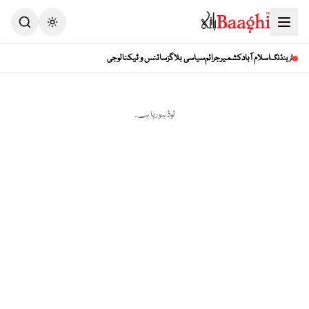
Toggle theme
اسلام آباد
کشمیر
جرائم
سیاسی بلاگز
سائنس و ٹیکنالوجی
ٹرینڈنگ
لوڈ ہو رہا ہے...