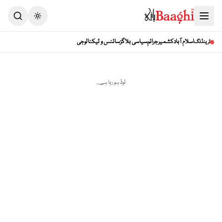
اسلام آباد
کشمیر
جرائم
سیاسی بلاگز
سائنس و ٹیکنالوجی
ٹرینڈنگ
لوڈ ہو رہا ہے...