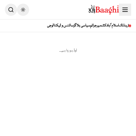
Toggle theme
اسلام آباد
کشمیر
جرائم
سیاسی بلاگز
سائنس و ٹیکنالوجی
ٹرینڈنگ
لوڈ ہو رہا ہے...