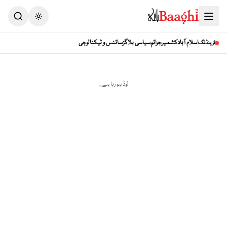
Toggle theme
اسلام آباد
کشمیر
جرائم
سیاسی بلاگز
سائنس و ٹیکنالوجی
ٹرینڈنگ
لوڈ ہو رہا ہے...