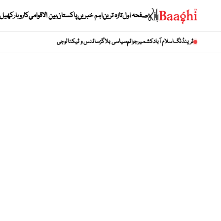
صفحہ اول
تازہ ترین
اہم خبریں
پاکستان
بین الاقوامی
کاروبار
کھیل
ٹرینڈنگ
اسلام آباد
کشمیر
جرائم
سیاسی بلاگز
سائنس و ٹیکنالوجی