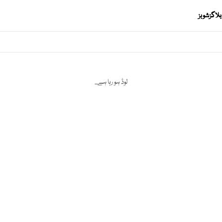
بلاگز
شوبز
لوڈ ہو رہا ہے...