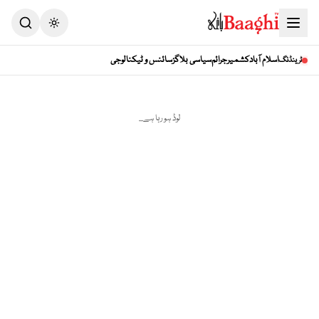
Toggle theme
اسلام آباد
کشمیر
جرائم
سیاسی بلاگز
سائنس و ٹیکنالوجی
ٹرینڈنگ
لوڈ ہو رہا ہے...