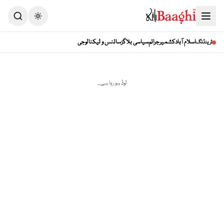
Toggle theme
اسلام آباد
کشمیر
جرائم
سیاسی بلاگز
سائنس و ٹیکنالوجی
ٹرینڈنگ
لوڈ ہو رہا ہے...