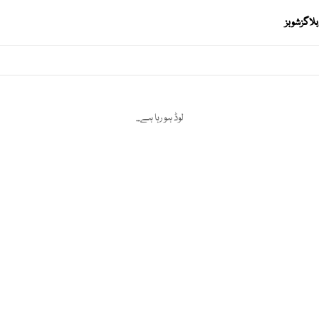
بلاگز
شوبز
لوڈ ہو رہا ہے...