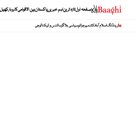
صفحہ اول
تازہ ترین
اہم خبریں
پاکستان
بین الاقوامی
کاروبار
کھیل
ٹرینڈنگ
اسلام آباد
کشمیر
جرائم
سیاسی بلاگز
سائنس و ٹیکنالوجی