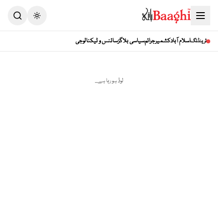
Toggle theme
اسلام آباد
کشمیر
جرائم
سیاسی بلاگز
سائنس و ٹیکنالوجی
ٹرینڈنگ
لوڈ ہو رہا ہے...