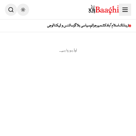
Toggle theme
اسلام آباد
کشمیر
جرائم
سیاسی بلاگز
سائنس و ٹیکنالوجی
ٹرینڈنگ
لوڈ ہو رہا ہے...