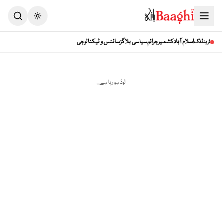
Toggle theme
اسلام آباد
کشمیر
جرائم
سیاسی بلاگز
سائنس و ٹیکنالوجی
ٹرینڈنگ
لوڈ ہو رہا ہے...