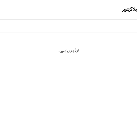
بلاگز
شوبز
لوڈ ہو رہا ہے...