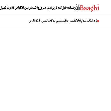
صفحہ اول
تازہ ترین
اہم خبریں
پاکستان
بین الاقوامی
کاروبار
کھیل
ٹرینڈنگ
اسلام آباد
کشمیر
جرائم
سیاسی بلاگز
سائنس و ٹیکنالوجی