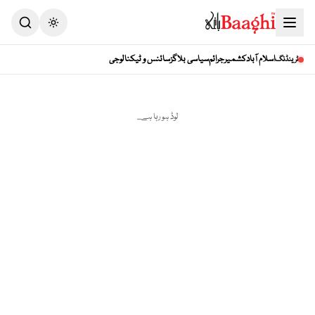
اسلام آباد
کشمیر
جرائم
سیاسی بلاگز
سائنس و ٹیکنالوجی
ٹرینڈنگ
لوڈ ہو رہا ہے...