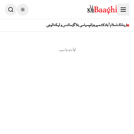
Toggle theme
اسلام آباد
کشمیر
جرائم
سیاسی بلاگز
سائنس و ٹیکنالوجی
ٹرینڈنگ
لوڈ ہو رہا ہے...