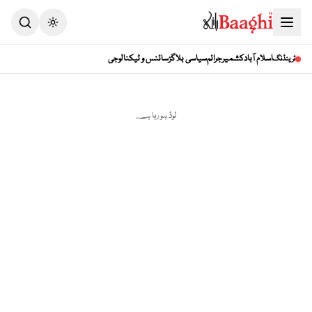
اسلام آباد
کشمیر
جرائم
سیاسی بلاگز
سائنس و ٹیکنالوجی
ٹرینڈنگ
لوڈ ہو رہا ہے...