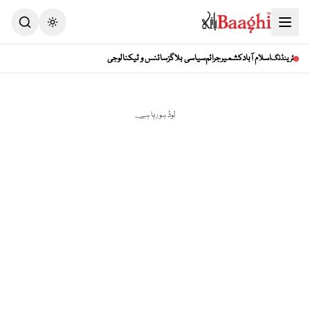
Toggle theme
اسلام آباد
کشمیر
جرائم
سیاسی بلاگز
سائنس و ٹیکنالوجی
ٹرینڈنگ
لوڈ ہو رہا ہے...