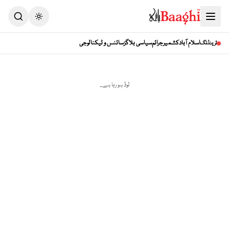
Toggle theme
اسلام آباد
کشمیر
جرائم
سیاسی بلاگز
سائنس و ٹیکنالوجی
ٹرینڈنگ
لوڈ ہو رہا ہے...