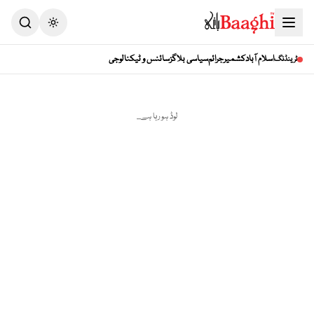
Toggle theme
اسلام آباد
کشمیر
جرائم
سیاسی بلاگز
سائنس و ٹیکنالوجی
ٹرینڈنگ
لوڈ ہو رہا ہے...