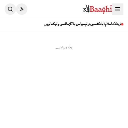
Toggle theme
اسلام آباد
کشمیر
جرائم
سیاسی بلاگز
سائنس و ٹیکنالوجی
ٹرینڈنگ
لوڈ ہو رہا ہے...