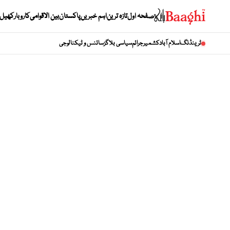
صفحہ اول
تازہ ترین
اہم خبریں
پاکستان
بین الاقوامی
کاروبار
کھیل
ٹرینڈنگ
اسلام آباد
کشمیر
جرائم
سیاسی بلاگز
سائنس و ٹیکنالوجی