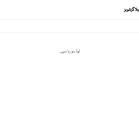
بلاگز
شوبز
لوڈ ہو رہا ہے...