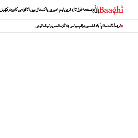
صفحہ اول
تازہ ترین
اہم خبریں
پاکستان
بین الاقوامی
کاروبار
کھیل
ٹرینڈنگ
اسلام آباد
کشمیر
جرائم
سیاسی بلاگز
سائنس و ٹیکنالوجی