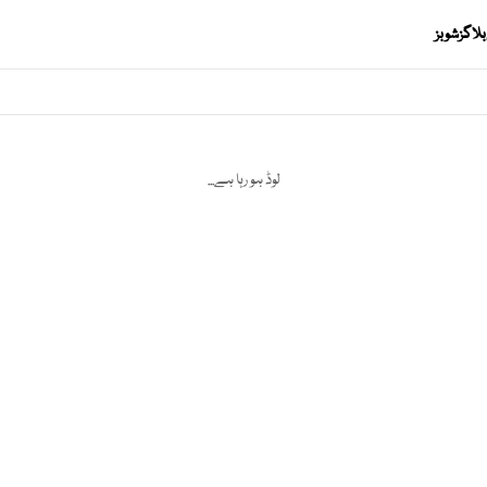
بلاگز
شوبز
لوڈ ہو رہا ہے...