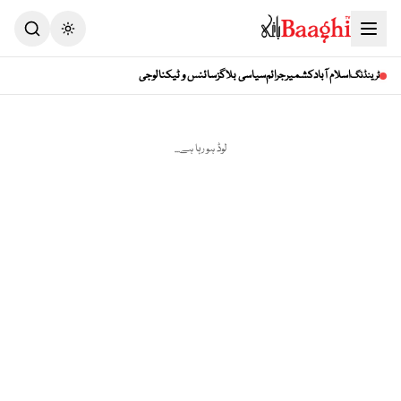
Toggle theme
اسلام آباد
کشمیر
جرائم
سیاسی بلاگز
سائنس و ٹیکنالوجی
ٹرینڈنگ
لوڈ ہو رہا ہے...