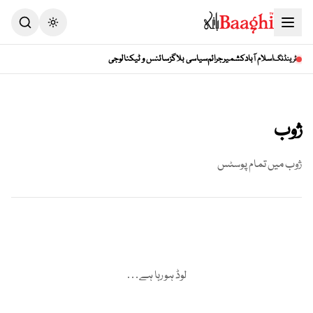
Toggle theme
اسلام آباد
کشمیر
جرائم
سیاسی بلاگز
سائنس و ٹیکنالوجی
ٹرینڈنگ
ژوب
ژوب
میں تمام پوسٹس
لوڈ ہو رہا ہے…