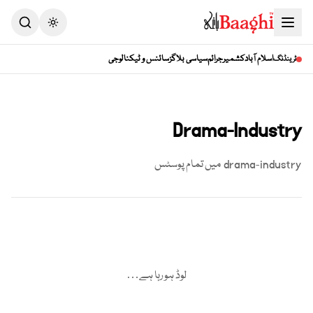
Toggle theme
اسلام آباد
کشمیر
جرائم
سیاسی بلاگز
سائنس و ٹیکنالوجی
ٹرینڈنگ
Drama-Industry
drama-industry
میں تمام پوسٹس
لوڈ ہو رہا ہے…