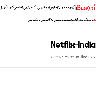
صفحہ اول
تازہ ترین
اہم خبریں
پاکستان
بین الاقوامی
کاروبار
کھیل
ٹرینڈنگ
اسلام آباد
کشمیر
جرائم
سیاسی بلاگز
سائنس و ٹیکنالوجی
Netflix-India
netflix-india
میں تمام پوسٹس