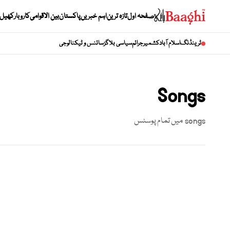
صفحہ اول
تازہ ترین
اہم خبریں
پاکستان
بین الاقوامی
کاروبار
کھیل
ٹرینڈنگ
اسلام آباد
کشمیر
جرائم
سیاسی بلاگز
سائنس و ٹیکنالوجی
Songs
songs
میں تمام پوسٹس