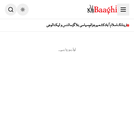
Toggle theme
اسلام آباد
کشمیر
جرائم
سیاسی بلاگز
سائنس و ٹیکنالوجی
ٹرینڈنگ
لوڈ ہو رہا ہے...