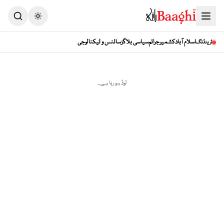
Toggle theme
اسلام آباد
کشمیر
جرائم
سیاسی بلاگز
سائنس و ٹیکنالوجی
ٹرینڈنگ
لوڈ ہو رہا ہے...