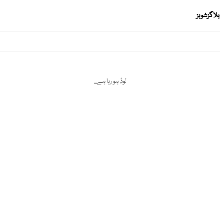
بلاگز
شوبز
لوڈ ہو رہا ہے...