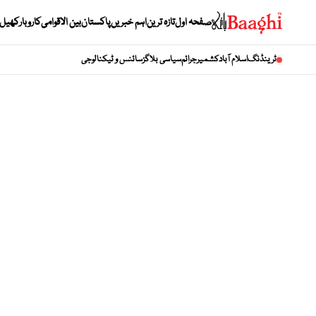
صفحہ اول
تازہ ترین
اہم خبریں
پاکستان
بین الاقوامی
کاروبار
کھیل
ٹرینڈنگ
اسلام آباد
کشمیر
جرائم
سیاسی بلاگز
سائنس و ٹیکنالوجی