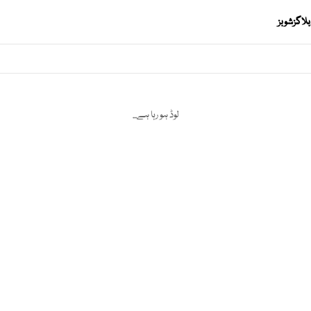
بلاگز
شوبز
لوڈ ہو رہا ہے...