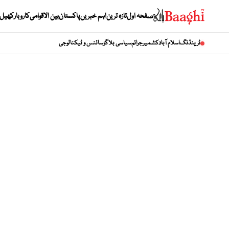
صفحہ اول
تازہ ترین
اہم خبریں
پاکستان
بین الاقوامی
کاروبار
کھیل
ٹرینڈنگ
اسلام آباد
کشمیر
جرائم
سیاسی بلاگز
سائنس و ٹیکنالوجی