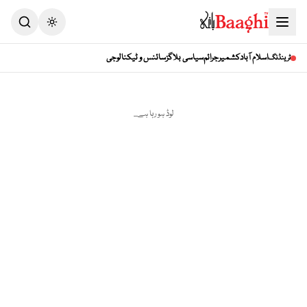
Toggle theme
اسلام آباد
کشمیر
جرائم
سیاسی بلاگز
سائنس و ٹیکنالوجی
ٹرینڈنگ
لوڈ ہو رہا ہے...