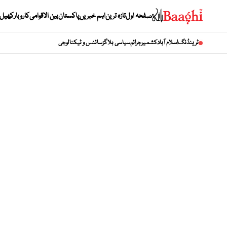
صفحہ اول
تازہ ترین
اہم خبریں
پاکستان
بین الاقوامی
کاروبار
کھیل
ٹرینڈنگ
اسلام آباد
کشمیر
جرائم
سیاسی بلاگز
سائنس و ٹیکنالوجی