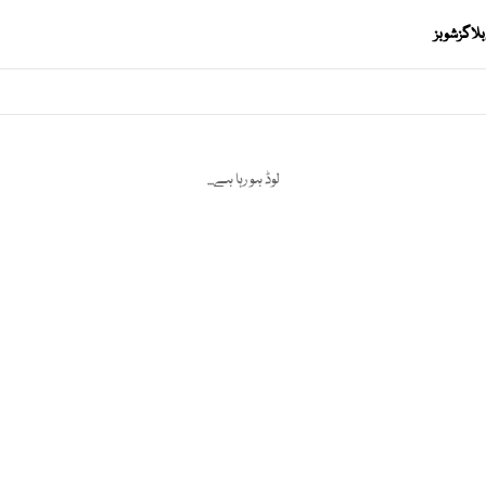
بلاگز
شوبز
لوڈ ہو رہا ہے...