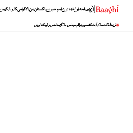
صفحہ اول
تازہ ترین
اہم خبریں
پاکستان
بین الاقوامی
کاروبار
کھیل
ٹرینڈنگ
اسلام آباد
کشمیر
جرائم
سیاسی بلاگز
سائنس و ٹیکنالوجی