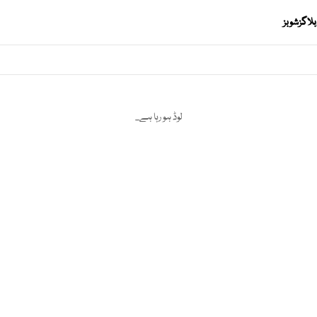
بلاگز
شوبز
لوڈ ہو رہا ہے...