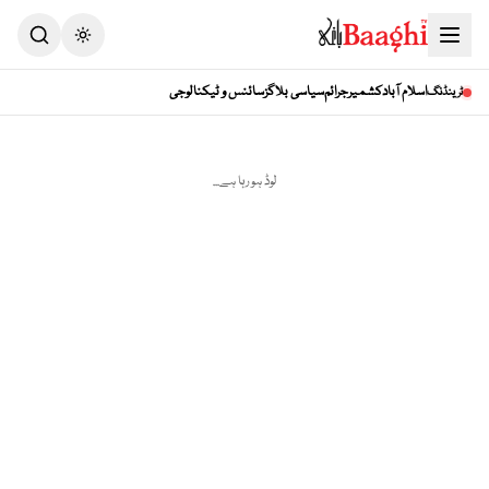
Toggle theme
اسلام آباد
کشمیر
جرائم
سیاسی بلاگز
سائنس و ٹیکنالوجی
ٹرینڈنگ
لوڈ ہو رہا ہے...