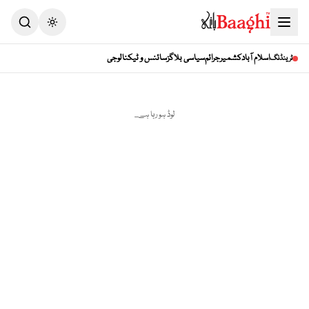
Toggle theme
اسلام آباد
کشمیر
جرائم
سیاسی بلاگز
سائنس و ٹیکنالوجی
ٹرینڈنگ
لوڈ ہو رہا ہے...