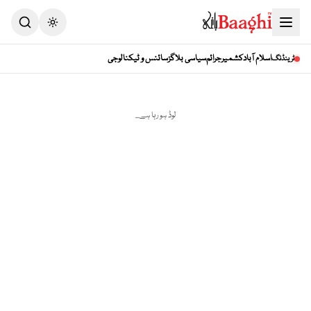
اسلام آباد
کشمیر
جرائم
سیاسی بلاگز
سائنس و ٹیکنالوجی
ٹرینڈنگ
لوڈ ہو رہا ہے...