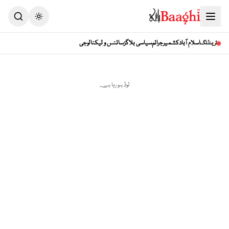
Toggle theme
اسلام آباد
کشمیر
جرائم
سیاسی بلاگز
سائنس و ٹیکنالوجی
ٹرینڈنگ
لوڈ ہو رہا ہے...