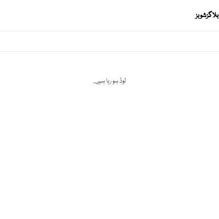
بلاگز
شوبز
لوڈ ہو رہا ہے...