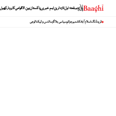
صفحہ اول
تازہ ترین
اہم خبریں
پاکستان
بین الاقوامی
کاروبار
کھیل
ٹرینڈنگ
اسلام آباد
کشمیر
جرائم
سیاسی بلاگز
سائنس و ٹیکنالوجی