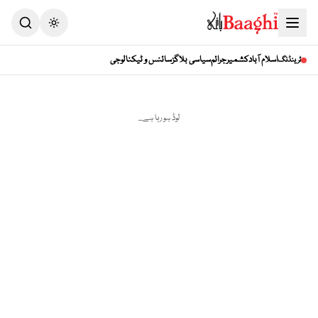
Toggle theme
اسلام آباد
کشمیر
جرائم
سیاسی بلاگز
سائنس و ٹیکنالوجی
ٹرینڈنگ
لوڈ ہو رہا ہے...