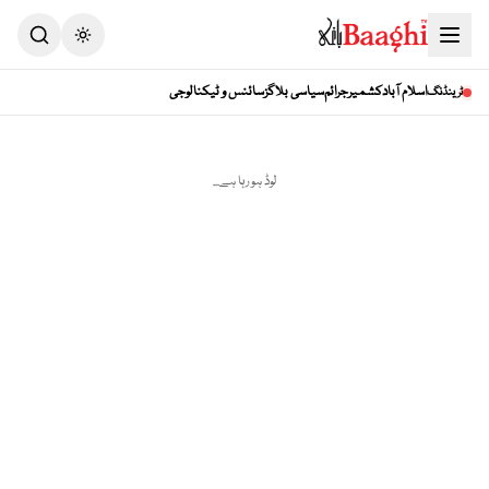
اسلام آباد
کشمیر
جرائم
سیاسی بلاگز
سائنس و ٹیکنالوجی
ٹرینڈنگ
لوڈ ہو رہا ہے...