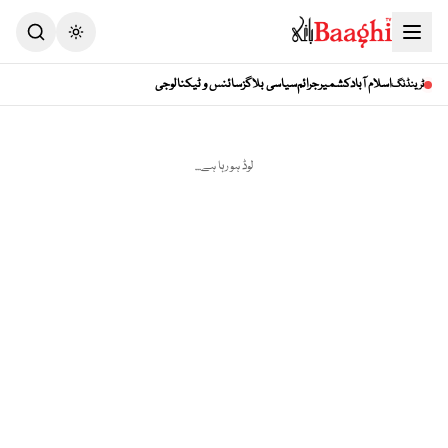
Toggle theme
اسلام آباد
کشمیر
جرائم
سیاسی بلاگز
سائنس و ٹیکنالوجی
ٹرینڈنگ
لوڈ ہو رہا ہے...