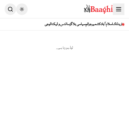
Toggle theme
اسلام آباد
کشمیر
جرائم
سیاسی بلاگز
سائنس و ٹیکنالوجی
ٹرینڈنگ
لوڈ ہو رہا ہے...