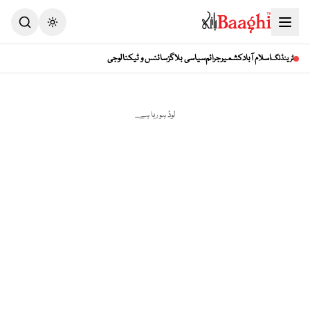
Toggle theme
اسلام آباد
کشمیر
جرائم
سیاسی بلاگز
سائنس و ٹیکنالوجی
ٹرینڈنگ
لوڈ ہو رہا ہے...