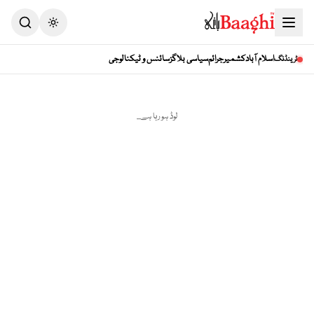
Toggle theme
اسلام آباد
کشمیر
جرائم
سیاسی بلاگز
سائنس و ٹیکنالوجی
ٹرینڈنگ
لوڈ ہو رہا ہے...