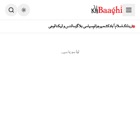
Toggle theme
اسلام آباد
کشمیر
جرائم
سیاسی بلاگز
سائنس و ٹیکنالوجی
ٹرینڈنگ
لوڈ ہو رہا ہے...