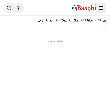
اسلام آباد
کشمیر
جرائم
سیاسی بلاگز
سائنس و ٹیکنالوجی
ٹرینڈنگ
لوڈ ہو رہا ہے...