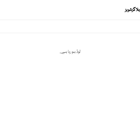
بلاگز
شوبز
لوڈ ہو رہا ہے...