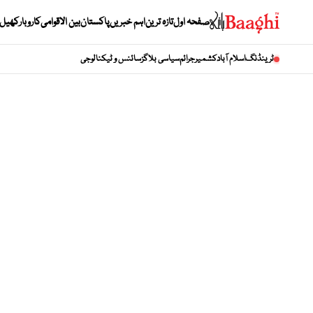
صفحہ اول
تازہ ترین
اہم خبریں
پاکستان
بین الاقوامی
کاروبار
کھیل
ٹرینڈنگ
اسلام آباد
کشمیر
جرائم
سیاسی بلاگز
سائنس و ٹیکنالوجی