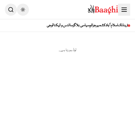
Toggle theme
اسلام آباد
کشمیر
جرائم
سیاسی بلاگز
سائنس و ٹیکنالوجی
ٹرینڈنگ
لوڈ ہو رہا ہے...