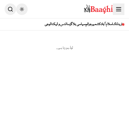
Toggle theme
اسلام آباد
کشمیر
جرائم
سیاسی بلاگز
سائنس و ٹیکنالوجی
ٹرینڈنگ
لوڈ ہو رہا ہے...